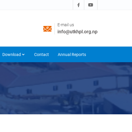
E-mail us
info@utkhpl.org.np
Download
Contact
Annual Reports
13