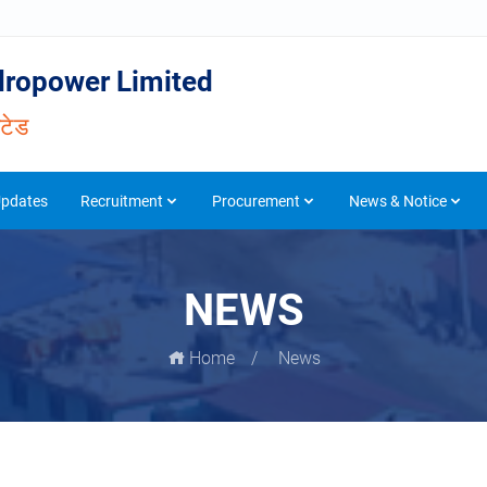
ropower Limited
िटेड
Updates
Recruitment
Procurement
News & Notice
NEWS
Home
News
09