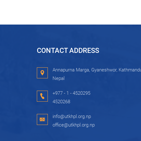
CONTACT ADDRESS
Annapurna Marga, Gyaneshwor, Kathmandu
Nepal
+977 - 1 - 4520295
4520268
info@utkhpl.org.np
office@utkhpl.org.np