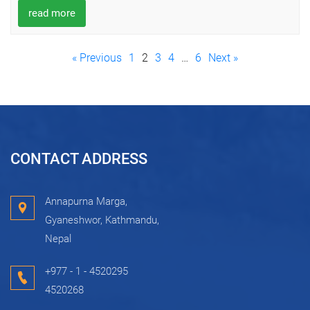
read more
« Previous
1
2
3
4
…
6
Next »
CONTACT ADDRESS
Annapurna Marga,
Gyaneshwor, Kathmandu,
Nepal
+977 - 1 - 4520295
4520268